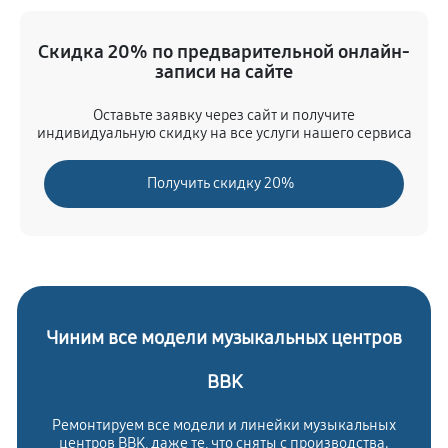
Замена мотора привода
Скидка 20% по предварительной онлайн-
630 руб
60 минут
записи на сайте
Ремонт материнской платы
Оставьте заявку через сайт и получите
индивидуальную скидку на все услуги нашего сервиса
900 руб
60 минут
Получить скидку 20%
Замена кнопок
450 руб
60 минут
Чиним все модели музыкальных центров
BBK
Ремонтируем все модели и линейки музыкальных
центров BBK, даже те, что сняты с производства.